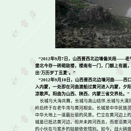
“
2012
年
9
月
7
日，山西晋西北边墙偏关段
——
老
堡北今存一砖砌敌楼，楼南有一门，门额上有匾，
出‘万历岁丁丑夏’。”
“
2012
年
9
月
10
日，山西晋西北边墙河曲
——
西
入内蒙，一处即在河曲渡船过黄河进入内蒙，夕阳
凉歌声。阳曲为山西、陕西、内蒙三省交界处。”
长城与大海共舞，长城与高山结伴
,
长城与大漠
岭后终于在老牛湾与黄河相会。长城是中华民族
中华大地上一道最壮丽的风景。伫立在黄河边上
城虽已抵达黄河边，但并未跨河西去，而是沿黄
的小伙在与家乡的姑娘依依惜别。如今，战火硝