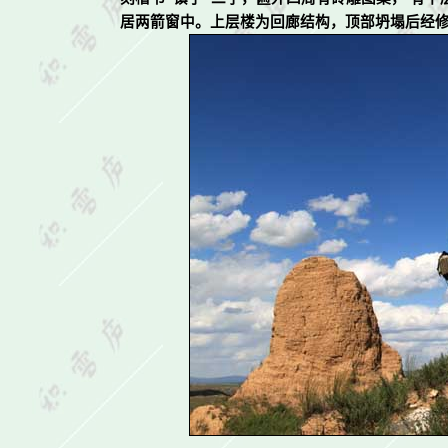
居两箭窗中。上层楼为回廊结构，顶部坍塌后经修