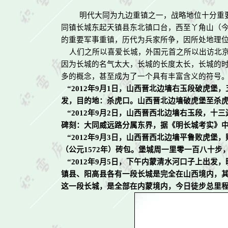
明代大同为九边重镇之一，战略地位十分重
同镇长城东起天镇县东北镇口台，西至丫角山（
的重要军事重镇，历代为兵家所争，因所处地理
人们之所以喜爱长城，外国元首之所以出访北京
因为长城的名气太大，长城的长度太长，长城的
多的概念，甚至成为了一个具有丰富含义的符号。
“
2012
年
9
月
1
日，山西晋北边墙右玉段破虎堡，
发，目的地：杀虎口。山西晋北边墙破虎堡至杀虎
“
2012
年
9
月
2
日，山西晋西北边墙右玉段，十三
碑刻：大同威远路分属东界，据《明长城考实》
“
2012
年
9
月
3
日，山西晋西北边墙平鲁败虎堡，
（公元
1572
年）砖包。堡城周一里零一百八十步
“
2012
年
9
月
5
日，下午内蒙清水河口子上出发，
镇县、阳高县各有一段长城是完全在山西境内，其
这一段长城，是全部在内蒙境内，今日徒步总里