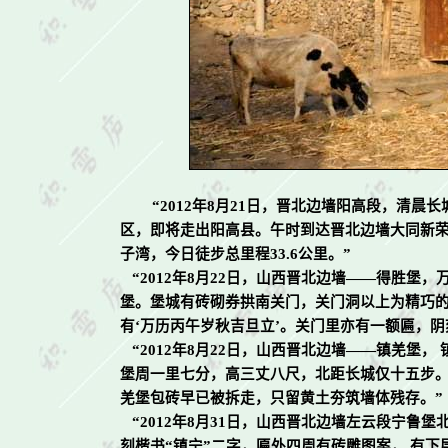
“
2012
年
8
月
21
日，晋北边墙阳高段，清晨长
区，即将走出阳高县。午时到达晋北边墙大同新
子湾，今日徒步总里程
33.6
公里。”
“
2012
年
8
月
22
日，山西晋北边墙
——
得胜堡，
堡。堡城有砖砌券拱南关门，关门洞以上为精巧的
有‘万历丙午岁秋吉旦立’。关门里亦有一额匾，阴刻
“2012
年
8
月
22
日，山西晋北边墙
——
镇羌堡， 
堡周一里七分，高三丈八尺，北距长城仅十五步
羌堡包砖早已被拆走，只留黄土夯筑墙体残存。”
“
2012
年
8
月
31
日，山西晋北边墙左云段宁鲁堡
刻楷书
“
镇宁
”
二字，匾外四周有砖雕图案， 有下