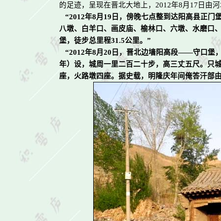
的足迹，呈现在晋北大地上，
2012
年
8
月
17
日由河
“
2012
年
8
月
19
日，傍晚七点整到达阳高县正门
八墩、白羊口、画皮庙、榆林口、六墩、水磨口
堡，徒步总里程
31.5
公里。”
“
2012
年
8
月
20
日，晋北边墙阳高段
——
守口堡
年）设，城周一里二百二十步，高三丈五尺。只
座，火路墩四座。据史载，明隆庆年间俺答汗部由