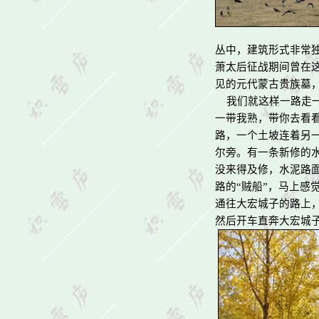
丛中，建筑形式非常
萧太后征战期间曾在
见的元代蒙古贵族墓
我们就这样一路走一
一带我熟，带你去看
路，一个土坡连着另
尔旁。有一条新修的
没来得及修，水泥路
路的“贼船”，马上感
通往大宏城子的路上
然后开车直奔大宏城