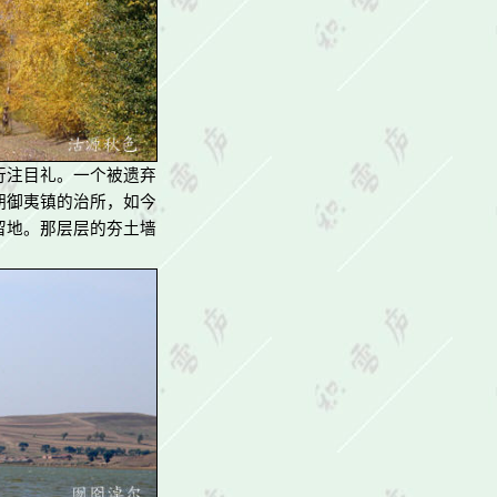
行注目礼。一个被遗弃
期御夷镇的治所，如今
留地。那层层的夯土墙