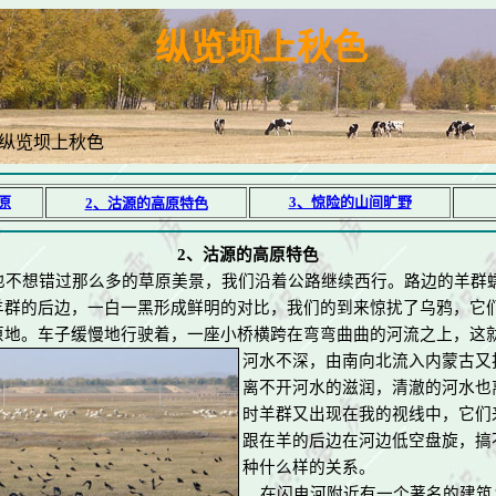
纵览坝上秋色
纵览坝上秋色
原
3
、惊险的山间旷野
2
、沽源的高原特色
2
、沽源的高原特色
不想错过那么多的草原
美景，
我们沿着公路继续西行。路边的羊群
羊群的后边，一白一黑形成鲜明的对比，我们的到来惊扰了乌鸦，它
原地。车子缓慢地行驶着，一座小桥横跨在弯弯曲曲的河流之上，这
河水不深，由南向北流入
内蒙古又
离不开河水的滋润，清澈的河水也
时羊群又出现在我的视线中，它们
跟在羊的后边在河边低空盘旋，搞
种什么样的关系。
在闪电河附近有一个著名的建筑