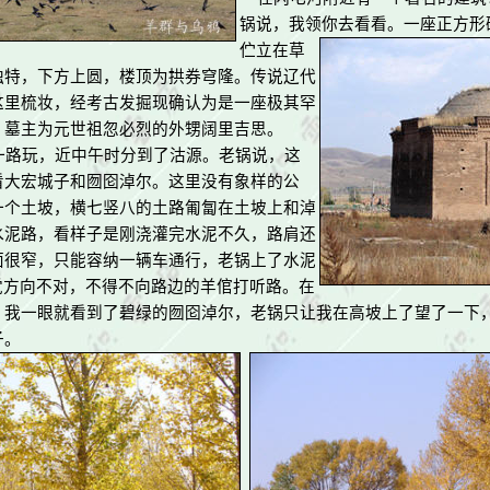
锅说，我领你去看看。一座正方形
伫
立在草
独特，下方上圆，楼
顶为拱券穹隆。
传说辽代
这里梳妆，经考古发掘现确认为是一座极其罕
，墓主为元世祖忽必烈的外甥阔里吉思。
路玩，近中午时分到了沽源。老锅说，这
看大宏城子和囫囵淖尔。这里没有象样的公
一个土坡，横七竖八的土路匍匐在土坡上和淖
水泥路，看样子是刚浇灌完水泥不久，路肩还
面很窄，只能容纳一辆车通行，老锅上了水泥
觉方向不对，不得不向路边的羊倌打听路。在
，我一眼就看到了碧绿的囫囵淖尔，老锅只让我在高坡上了望了一下
子。