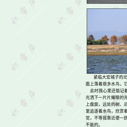
紧临大宏城子的
面上落着很多水鸟，
此时我心里还惦记着
光洒下一片片耀眼的
上盘旋，远处的树、
里追逐着水鸟，欣赏
觉，不等我靠近便一
不能的。