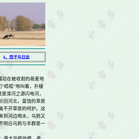
4
、饺子与日出
蠕动在被收割的莜麦地
们
“
呱呱
”
地叫着，扑棱
就是
滦河之源闪电河，
折回河北，富
饶的草原
离不开草原的呵护。这
来到河边喝水，乌鸦又
不明白乌鸦与羊群是一
：
萧太后梳妆楼，老