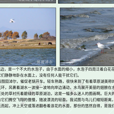
北边，是一个不大的水泡子，由于水面的缩小，水泡子四周泛着白花
它们静静地卧在水面上，没有任何人能干扰它们。
囫囵淖尔，催促老锅开车。轻车熟路，很快来到了有着草原湖美称
光环，风裹着湖水一波接一波地向岸边涌动，水鸟展开美丽的翅膀在
近处的草衬托着碧绿的草原湖泊，这是一幅多么迷人的图画啊。巨大
着它们腾空飞翔的傲慢，随波漂流的轻盈。我试图与鸟儿们缩短距离
跃而起，冲上天空或落进翻卷着浪花的水面，那份的悠然自得，是我