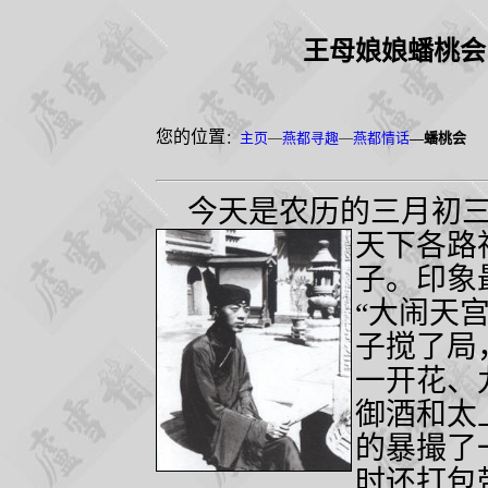
王母娘娘蟠桃会
您的位置
：
主页
—
燕都寻趣
—
燕都情话
—蟠桃会
今天是农历的三月初
天下各路
子。印象
“大闹天
子搅了局
一开花、
御酒和太
的暴撮了
时还打包