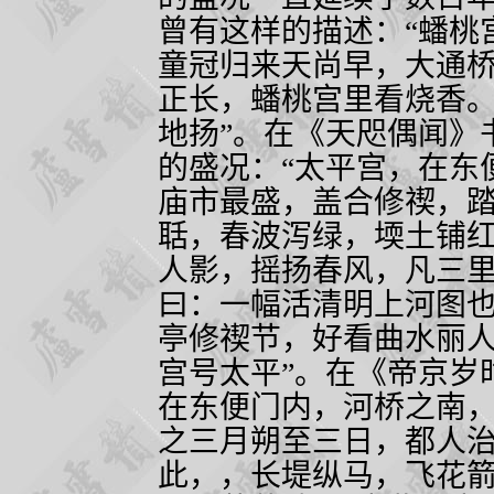
曾有这样的描述：“蟠桃
童冠归来天尚早，大通桥
正长，蟠桃宫里看烧香
地扬”。在《天咫偶闻》
的盛况：“太平宫，在东
庙市最盛，盖合修禊，
聒，春波泻绿，堧土铺
人影，摇扬春风，凡三
曰：一幅活清明上河图
亭修禊节，好看曲水丽
宫号太平”。在《帝京岁
在东便门内，河桥之南
之三月朔至三日，都人
此，，长堤纵马，飞花