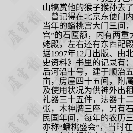
山犒赏他的猴子猴孙去
曾记得在北京东便门内
当年的蟠桃宫大门三间，
宫”的石匾额，内有两重
姥殿，左右还有东西配
据
1997
年
12
月出版、由
史资料》书里的记录有：
后河沿十号，建于顺治
亩，房屋四十五间，附
及使用状况为供神外出
礼器三十五件，法器十
张，木神牌三座，另有石
民国年间，每年的农历
亦称“蟠桃盛会”，当时