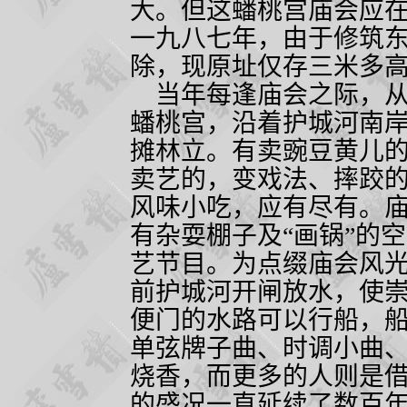
大。但这蟠桃宫庙会应
一九八七年，由于修筑
除，现原址仅存三米多高
当年每逢庙会之际，从
蟠桃宫，沿着护城河南
摊林立。有卖豌豆黄儿
卖艺的，变戏法、摔跤
风味小吃，应有尽有。
有杂耍棚子及“画锅”的
艺节目。为点缀庙会风
前护城河开闸放水，使
便门的水路可以行船，
单弦牌子曲、时调小曲
烧香，而更多的人则是
的盛况一直延续了数百