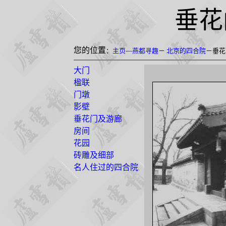
垂花
您的位置
：
主页
—
燕都寻趣
－
北京的四合院
－垂花
大门
楹联
门墩
影壁
垂花门及游廊
房间
花园
砖雕及细部
名人住过的四合院