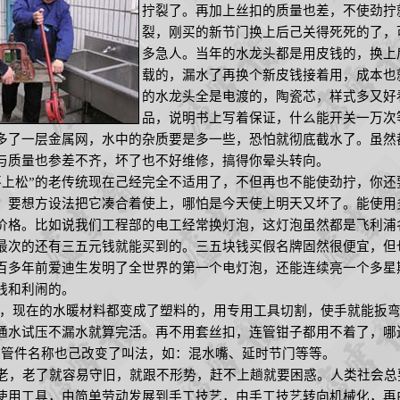
拧裂了。再加上丝扣的质量也差，不使劲拧
裂，刚买的新节门换上后己关得死死的了，
多急人。当年的水龙头都是用皮钱的，换上
载的，漏水了再换个新皮钱接着用，成本也
的水龙头全是电渡的，陶瓷芯，样式多又好
品，说明书上写着保证，什么能开关一万次
多了一层金属网，水中的杂质要是多一些，恐怕就彻底截水了。虽然
与质量也参差不齐，坏了也不好维修，搞得你晕头转向。
上松”的老传统现在己经完全不适用了，不但再也不能使劲拧，你还
。要想方设法把它凑合着使上，哪怕是今天使上明天又坏了。能使用
价格。比如说我们工程部的电工经常换灯泡，这灯泡虽然都是飞利浦
最次的还有三五元钱就能买到的。三五块钱买假名牌固然很便宜，但
百多年前爱迪生发明了全世界的第一个电灯泡，还能连续亮一个多星
钱和利闹的。
现在的水暖材料都变成了塑料的，用专用工具切割，使手就能扳弯
通水试压不漏水就算完活。再不用套丝扣，连管钳子都用不着了，哪
多管件名称也己改变了叫法，如：混水嘴、延时节门等等。
，老了就容易守旧，就跟不形势，赶不上趟就要困惑。人类社会总
使用工具，由简单劳动发展到手工技艺，由手工技艺转向机械化，再