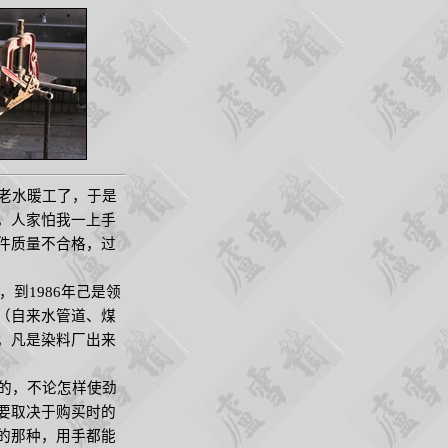
老水暖工了，于是
，人家怕我一上手
件质量不合格，过
，到
1986
年己是领
（自来水管道、煤
，凡是染料厂出来
的，不论怎样使劲
要取决于购买时的
的那种，用手都能