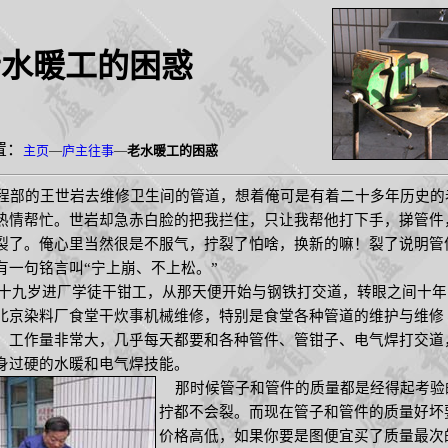
老水暖工的困惑
置：
主页
—
庐主往事
—
老水暖工的困惑
部的王世岩去维修卫生间的管道，想着俺可是有着二十多年历史的
热情帮忙。世岩却急赤白脸的把我拦住，只让我帮他打下手，挮管件
裂了。俺心里当然很是不服气，拧裂了怕啥，换新的嘛！裂了说明管
有一句铭言叫“宁上崩、不上松。”
十九岁进厂学徒干钳工，从那天便开始与钢铁打交道，转眼之间十年
北京染料厂食堂干炊事机械维修，特别是食堂各种管道的维护与维修
）工作量非常大，几乎每天都要和各种管件、管钳子、电气焊打交道
身过硬的水暖和电气焊技能。
那时候管子和管件的质量都是经得起考验
拧都不会裂。而现在管子和管件的质量好坏
价格高低，如果你要是图便宜买了质量最次