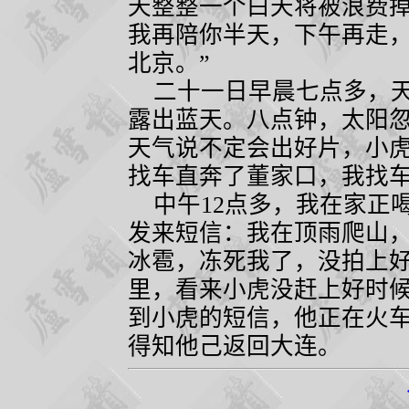
天整整一个白天将被浪费掉
我再陪你半天，下午再走
北京。”
二十一日早晨七点多，天
露出蓝天。八点钟，太阳
天气说不定会出好片，小
找车直奔了董家口，我找
中午
12
点多，我在家正
发来短信：我在顶雨爬山
冰雹，冻死我了，没拍上
里，看来小虎没赶上好时
到小虎的短信，他正在火
得知他己返回大连。