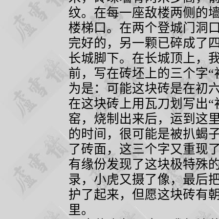
纹。在每一座敌楼两侧的
楼梯口。在两个登城门洞
完好的，另一颗已碎成了
长城脚下。在长城顶上，
前，写在砖坯上的三个字“
为是：可能这块砖是在初
在这块砖上用瓦刀划写出“
窑，烧制出来后，运到这
的时间，很可能是被扒蝎
了砖面，这三个字又重现
有缘份发现了这块极特殊
录，小虎又摄了像，最后
护了起来，但愿这块砖有
里。