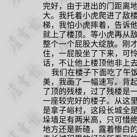
完好，由于进出的门距离
大。我托着小虎爬进了敌
梯，我怕小虎摔着，告诉
就上了楼顶。等小虎再从
整个一个屁股大绽放。刚
住，一屁股坐了下来，可
话，不让他上楼顶他非上
我们在楼子下面吃了午饭
美，我画了一幅速写。背
了顶的残楼，过了残楼是
一座较完好的楼子。从这
是拿子峪村，这段长城全
垛墙足有两米高，只可惜
地方还是新碴，露着惨白