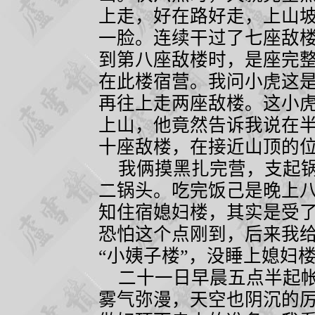
上走，好在路好走，上山
一脸。连续干过了七座敌
到第八座敌楼时，是座完
在此楼宿营。我问小虎这
再往上走两座敌楼。这小
上山，他竟然告诉我说在
十座敌楼，在接近山顶的
我俩摸黑扎完营，支起锅
二锅头。吃完饭己是晚上
知住宿媳妇楼，其实是受
恐怕这个点刚到，后来我
“小姨子楼”，没睡上媳妇
二十一日早晨五点半起帐
雾气弥漫，天空也阴沉的