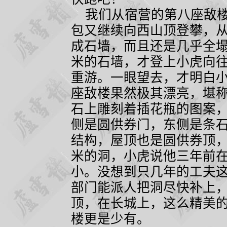
我们从宿营的第八座敌楼
包又继续向西山顶登攀，
成石墙，而且还是几乎全
米的石墙，才登上小虎向
重游。一眼望去，才明白
座敌楼果然极其漂亮，堪
石上雕刻着插花瓶的图案
侧是圆供券门，东侧是条
结构，屋顶也是圆供券顶
米的洞，小虎说他三年前
小。没想到只几年的工夫
部门能派人把洞尽快补上
顶，在长城上，这么精美
楼更是少有。