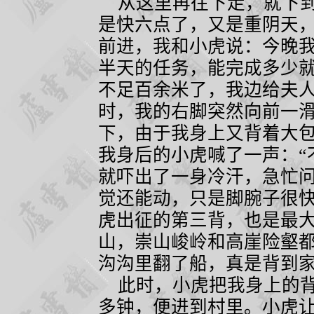
从这里再往下走，就下到
是快六点了，又是重阴天
前进，我和小虎说：今晚
半天的任务，能完成多少
不足百余米了，我边给夫
时，我的右脚突然向前一
下，由于我身上又背着大包
我身后的小虎喊了一声：“
就吓出了一身冷汗，急忙
觉还能动，只是脚腕子很
虎出征的第三背，也是最
山，崇山峻岭和高崖险壑
沟沟里翻了船，真是背到
此时，小虎把我身上的背
多钟，便进到村里。小虎