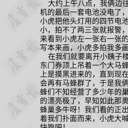
大约上午八点，我俩边往
机的最后一套电池没电了
小虎把他头灯用的四节电
小，拍不了两三张就报警
来看到小虎左一张右一张
写本来画，小虎多拍我多
在我们就要离开小姨子楼
东门券顶上吊着一个大马
上是摸黑进来的，直到现
会再有马蜂群了，于是我
蜂们不知经营了多少年的
的漂亮极了，早知如此那
蜂巢多牛呀！我们看的正
着我们扑面而来，小虎大
快跑吧！