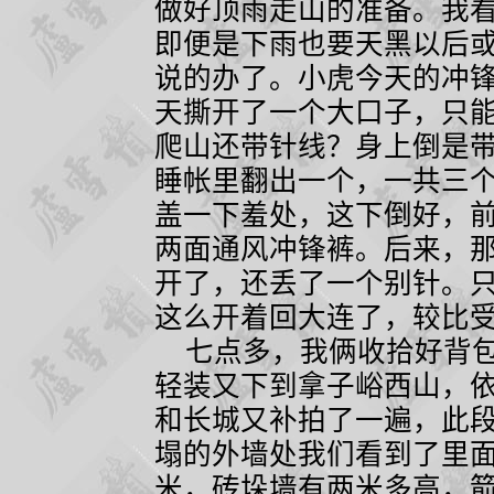
做好顶雨走山的准备。我
即便是下雨也要天黑以后
说的办了。小虎今天的冲
天撕开了一个大口子，只
爬山还带针线？身上倒是
睡帐里翻出一个，一共三
盖一下羞处，这下倒好，
两面通风冲锋裤。后来，
开了，还丢了一个别针。
这么开着回大连了，较比
七点多，我俩收拾好背包
轻装又下到拿子峪西山，
和长城又补拍了一遍，此
塌的外墙处我们看到了里
米，砖垛墙有两米多高，