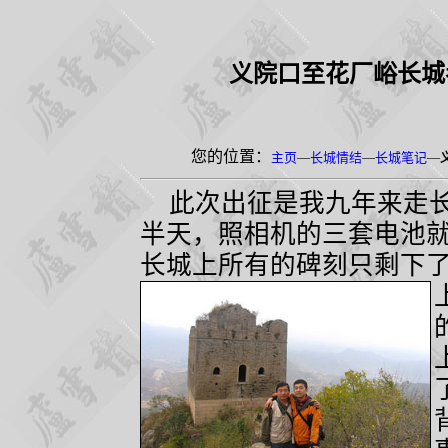
义院口至花厂峪长城
您的位置：
主页
—
长城情结
—
长城笔记
—
此次出征是我九年来走
半天，照相机的三套电池
长城上所有的碑刻只剩下