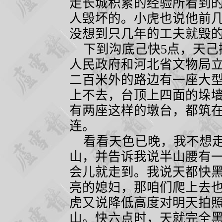
走长城积累的经验所看到
人毁坏的。小虎也说他前
没想到只几年的工夫就毁
下到沟底己快
5
点，天己
人民政府和河北省文物局
二百米外的路边有一座大
上不去，台顶上四面的垛
有两座这样的墩台，都筑
连。
看看天色已晚，我不想走
山，并告诉我说半山腰有
会儿就走到。我说天都快
亮的媳妇，那咱们爬上去
虎又说降低高度对明天拍
山。快六点时，天就完全