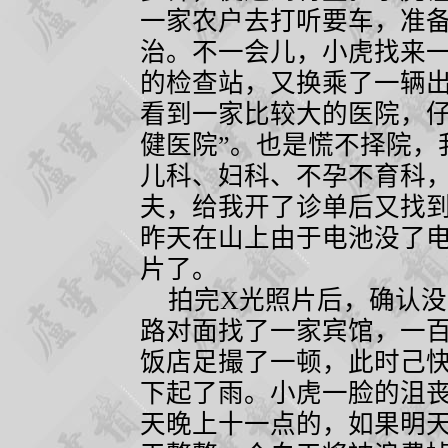
一家农户去打听要车，准
治。不一会儿，小虎找来
的检查站，又换乘了一辆
看到一家比较大的医院，仔
健医院”。也是慌不择院，
儿科、妇科、不孕不育科
夫，给我开了诊单后又找
昨天在山上由于电池没了
片了。
拍完
X
光照片后，确认没
路对面找了一家宾馆，一
饭店足撮了一顿，此时己
下起了雨。小虎一脸的沮
天晚上十一点的，如果明