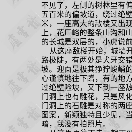
不见了，左侧的树林里有
五百米的偏坡道，绕过绝
米，一座高大的敌楼又出
上，花厂峪的整条山沟和
的长城是双层的，小虎说
从这座敌楼开始，城墙开
路极陡，有两处是犬牙交
坡。迎面是极其狰狞峻峭
心谨慎地往下蹭，有的地
过绝壁险坡，又下到一座
门洞上也有雕花，只是风
门洞上的石雕是对称的两
图案，新颖独特且少见，
暗，我没有拍照片。