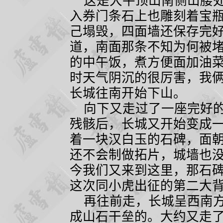
这是大平顶山南侧山腰处
入券门条石上也雕刻着宝
己塌毁，四面墙还保存完
道，南面那条不知为何被
的中午饭，煮方便面加油
时天气阴沉的很厉害，我
长城往南开始下山。
向下又走过了一座完好的
残骸后，长城又开始变成
着一块汉白玉的石碑，面
还不会制做拓片，城墙也
今我们又来到这里，那石
这次同小虎出征的第二大
再往前走，长城呈西南方
成山石干垒的。大约又走