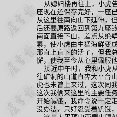
从媳妇楼再往上，小虎告
座现在还保存完好，一座
从这里往南向山下延伸，
后还要原路返回到第九座
南面直接下山，差点从绝
累，使小虎由生猛海鲜变
那直上直下的活了，但我
懈，使我至今从心里佩服
接近中午时，我和小虎从
往矿洞的山道直奔大平台
虎也未曾上来过，这次同
这次我俩来这里的主要任
开始喊饿，我命令说一定
没办法，只好忍受着饥饿