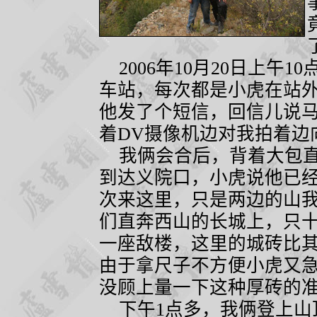
2006
年
10
月
20
日上午
10
车站，每次都是小虎在站
他发了个短信，回信儿说
着
DV
摄像机边对我拍着边
我俩会合后，背着大包直
到达义院口，小虎说他已
次来这里，只是两边的山
们直奔西山的长城上，只
一座敌楼，这里的城砖比
由于拿尺子不方便小虎又
没顾上量一下这种厚砖的
下午
1
点多，我俩登上山