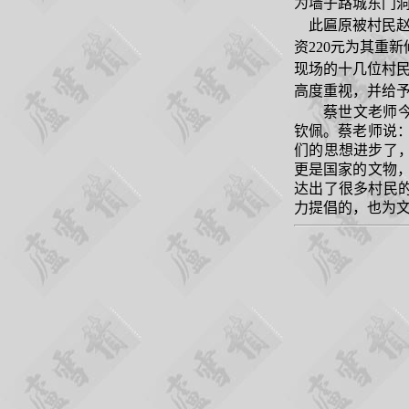
为墙子路城东门
此匾原被村民赵
资
220
元为其重新
现场的十几位村
高度重视，并给
蔡世文老师
钦佩。蔡老师说
们的思想进步了
更是国家的文物
达出了很多村民
力提倡的，也为