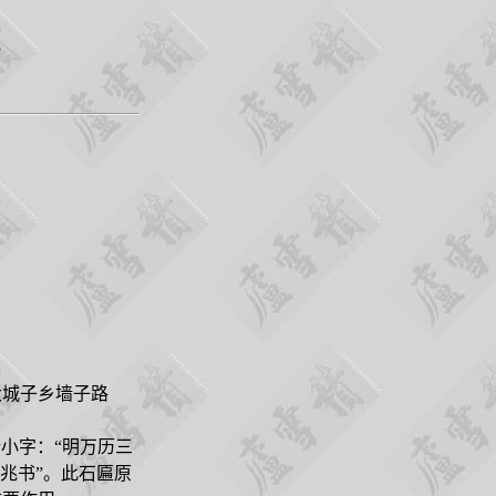
大城子乡墙子路
小字：“明万历三
兆书”。此石匾原