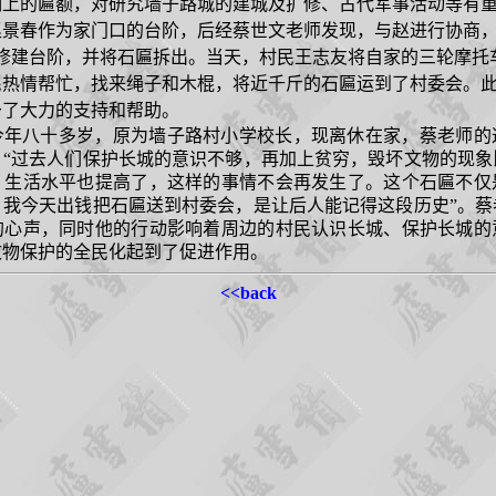
洞上的匾额，对研究墙子路城的建城及扩修、古代军事活动等有
景春作为家门口的台阶，后经蔡世文老师发现，与赵进行协商，
修建台阶，并将石匾拆出。当天，村民王志友将自家的三轮摩托
民热情帮忙，找来绳子和木棍，将近千斤的石匾运到了村委会。
予了大力的支持和帮助。
今年八十多岁，原为墙子路村小学校长，现离休在家，蔡老师的
：“过去人们保护长城的意识不够，再加上贫穷，毁坏文物的现象
，生活水平也提高了，这样的事情不会再发生了。这个石匾不仅
，我今天出钱把石匾送到村委会，是让后人能记得这段历史”。蔡
的心声，同时他的行动影响着周边的村民认识长城、保护长城的
文物保护的全民化起到了促进作用。
<<back