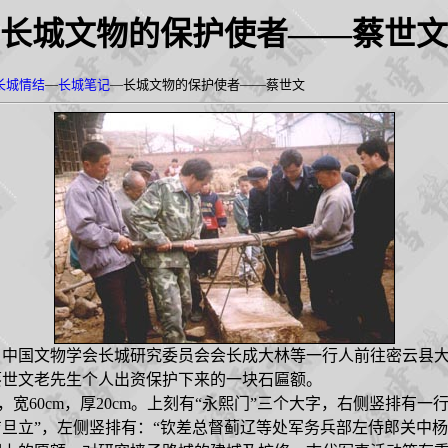
长城文物的保护使者——蔡世文
长城情结
—
长城笔记
—
长城文物的保护使者——蔡世文
，中国文物学会长城研究委员会会长成大林等一行人前往密云县
蔡世文老先生个人出资保护下来的一块石匾额。
，宽
60cm
，厚
20cm
。上刻有“永熙门”三个大字，右侧竖排有一行
旦立”，左侧竖排有：“钦差总督蓟辽等处军务兵部左侍郎关中杨