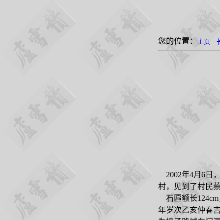
您的位置：
主页
—
2002
年
4
月
6
日
村，见到了村民
石匾额长
124cm
年岁次乙亥仲春吉