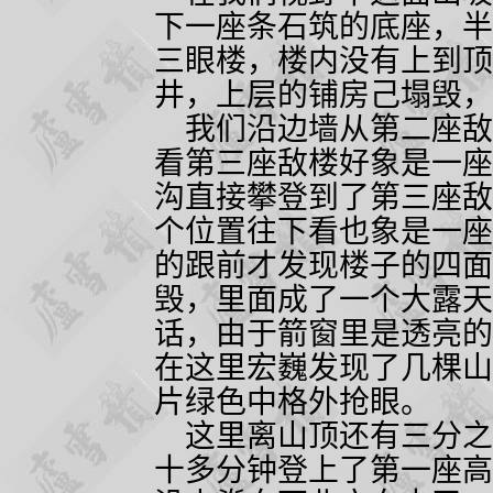
下一座条石筑的底座，半
三眼楼，楼内没有上到顶
井，上层的铺房己塌毁，
我们沿边墙从第二座敌
看第三座敌楼好象是一座
沟直接攀登到了第三座敌
个位置往下看也象是一座
的跟前才发现楼子的四面
毁，里面成了一个大露天
话，由于箭窗里是透亮的
在这里宏巍发现了几棵山
片绿色中格外抢眼。
这里离山顶还有三分之
十多分钟登上了第一座高