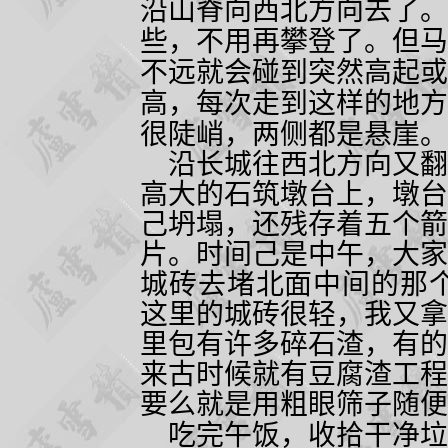
沿山脊向西北方向去了。
些，不用再攀登了。但马
不远就会碰到突然高起或
高，每次走到这样的地方
很陡峭，两侧都是悬崖。
沿长城往西北方向又翻
高大的石筑墩台上，墩台
己坍塌，还残存着五个箭
片。时间己是中午，大家
城砖去堵北面中间的那个
这里的城砖很轻，我又拿
里包有许多碎石渣，有的
来古时候就有豆腐渣工程
要么就是用粗眼筛子随便
吃完午饭，收拾干净垃