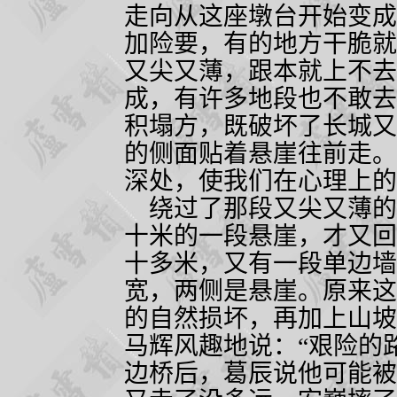
走向从这座墩台开始变成
加险要，有的地方干脆就
又尖又薄，跟本就上不去
成，有许多地段也不敢去
积塌方，既破坏了长城又
的侧面贴着悬崖往前走。
深处，使我们在心理上的
绕过了那段又尖又薄的
十米的一段悬崖，才又回
十多米，又有一段单边墙
宽，两侧是悬崖。原来这
的自然损坏，再加上山坡
马辉风趣地说：“艰险的
边桥后，葛辰说他可能被