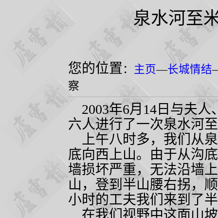
泉水河至
您的位置
：
主页
—
长城情结
察
2003
年
6
月
14
日与夫人
六人进行了一次泉水河至
上午八时多，我们从泉
底向西上山。由于从沟底
墙损坏严重，无法沿墙上
山，登到半山腰右拐，顺
小时的工夫我们来到了半
在我们视野中这面山坡