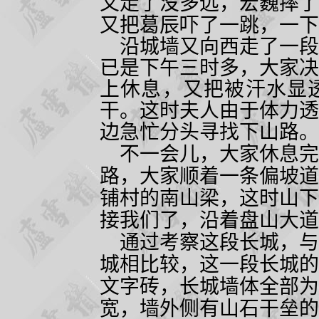
又走了没多远，宏巍摔了
又把葛辰吓了一跳，一下
沿城墙又向西走了一段
已是下午三时多，大家决
上休息，又把被汗水显
干。这时夫人由于体力透
边急忙分头寻找下山路。
不一会儿，大家休息完
路，大家顺着一条偏坡道
铺村的南山梁，这时山下
接我们了，沿着盘山大道
通过考察这段长城，与
城相比较，这一段长城的
文字砖，长城墙体全部为
宽，墙外侧有山石干垒的