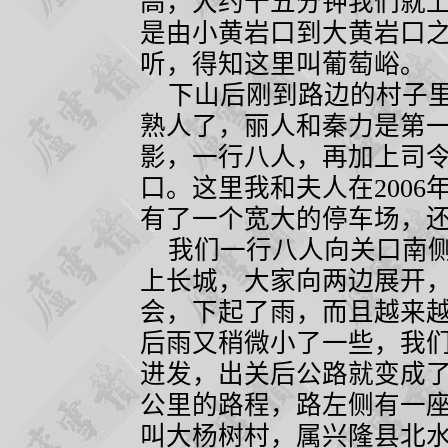
高，大约十五分钟我们就
是由小黄岩口到大黄岩口
听，得知这里叫葡萄峪。
下山后刚到路边的村子里
熟人了，丽人和秦力是第
影，一行八人，再加上司
口。这里我和夫人在
2006
有了一个宽大的停车场，
我们一行八人向关口南侧
上长城，大家向两边展开
会，下起了雨，而且越来
后雨又稍微小了一些，我
进发，出关后公路就变成
公里的路程，路左侧有一
叫大杨树村，属兴隆县北