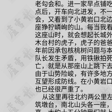
老勾会和。进一家早点铺
点后，开车向北进发，不
会，又看到了小黄岩口北
座狰狞嶙峋的山。每当我
这座山时，就会想起长城
木台村的虎子，虎子的爸
年前因承包核桃树问题与
队长发生矛盾，用铁锹拍
亡，就是从那座山上跳下
由于山势险峻，有许多地
互望形成防线。在小黄岩
也已经很严重了。
从这里再往北约两公里左
筑墩台，南北山头各一座