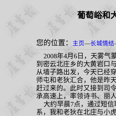
葡萄峪和
您的位置：
主页
—
长城情结
2008
年
4
月
6
日，天雾气
到密云北庄乡的大黄岩口
从墙子路出发，今天已经
师屯和老狄汇合，他是昨
赶过来的。此时又接到司
承高速上，率领诗书、丽
大约早晨
7
点，通过短信
系，我和老狄在北庄与小