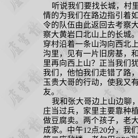
听说我们要找长城，村里
情的为我们在路边指引着
令的队伍由此返回去考察
察大黄岩口北山上的长城
穿村沿着一条山沟向西北
沟里，见有一片旧房基，
里再向西上山？正当我们
我们，他怕我们走错了路
玉贵大哥的行动，使我又
友。
我和张大哥边上山边聊，
庄当过兵，家里主要靠种
做豆腐卖。两个孩子，老
成家。中午
12
点
20
分，我