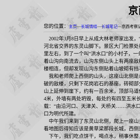
京
您的位置：
主页
—
长城情结
—
长城笔记
—京西考察
2002
年
3
月
8
日早上从成大林老师家出发，
河北省交界的东灵山脚下。景区大门检票处
里左右，到了一个叫“洪水口”的小村子，
着山沟向南流去，山沟东侧山头上有两座敌
楼相连，但却发现山沟东侧贴着山坡砌有挡
我和老师爬上西侧的山头，这座山北侧是
破的敌楼，只剩下花岗岩石的基座，砖砌部
山上延伸到崖下，约有一百余米，顶部马道
4
米，外墙有两处坍毁，每处约有四至五米
载：“由沿河口、天津关、天桥关
……
洪水
口为明代所建。
中午我们来到了东灵山北侧，爬上一座山
看地图后得知应该是黄草梁那段长城，西侧
下午，我们吃点饼干，喝点水，稍事休整