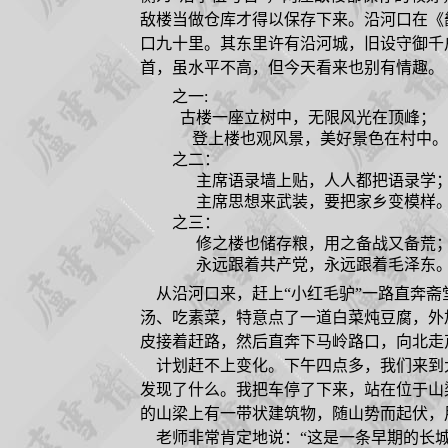
敌楼当做仓库才得以保存下来。沿河口在《
口九十里。其东里许有沿河城，旧设守御千
首，虽水平不高，但今天看来也别有情趣。
之一:
古楼一座立树中，无限风光在顶峰；
登上楼也观风景，美好景色在村中。
之二：
主席语录墙上贴，人人都把语录学
主席思想来武装，要把家乡变模样
之三：
修之楼也储存粮，用之备战又备荒
永远跟着共产党，永远跟着毛泽东
从沿河口来，赶上“小红毛驴”一路直奔斋
汤、吃素菜，特意点了一道白菜炖豆腐，外
皮接着赶路，然后直奔下马岭路口，向北走
计划赶不上变化。下午四点多，我们来到大
发现了什么。我把车停了下来，站在位于山
的山梁上有一带状建筑物，随山势而起伏，
老师非常肯定地说：“这是一条早期的长城