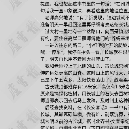
提醒，我也想起这本书里的一句话：“在州
句话我一直印象很深，再看这里的地理位置
老师高兴地说：“有了新发现，镇边城就不
准备明天一早赶回这里再仔细考察这条长城
过大村一里地有一个岔路口，向西是镇边
有约，要住在高崖口薛师傅他们的“养蝎基地
一进入往东的路口，“小红毛驴”开始爬坡
喊：“停车”，我停车抬头一看，长城就在眼
了，明天再也用不着回大村爬山了。
我和老师登上了北侧的山头，古长城只剩
伸向远处更高的山脊。这时山上的风很大，
已是下午五点多，太阳快要落山了，趁着柔
古长城顶部残存有
1.6
米宽，高仅有
1.8
米
原来是搞绿化植树，用长城上的石头去围树
师当即表示回去后马上发稿，及时制止这种
后经查找资料，在《长安客话》一书中有这
长城。其巅瓦砾纵横，微有雉，剥落沆莽，
城为明以前的古长城。据《北齐书
•文宣帝
筑长城，自幽州北夏口（下口即现在昌平南