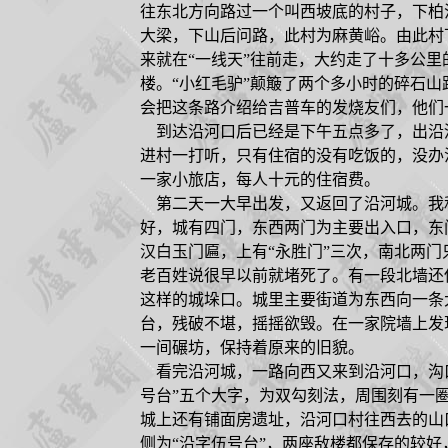
往东北方向路过一个叫西坡底的村子，下柏
大梁，下山后问路，此村为麻黄峪。由此村
来就在“一线天”往前走，大约走了十多公
楼。“小红毛驴”颠簸了两个多小时的碎石山
会把这条路介绍给吉普车的发烧友们，他们
到达沿河口后已经是下午五点多了，出沿
进村一打听，只有住宿的没有吃饭的，没办
一家小旅店，每人十元的住宿费。
第二天一大早出发，又返回了沿河城。我
好，城有四门，东西两门为主要出入口，东
汉白玉门匾，上有“永胜门”三次，南北两
老百姓说很早以前就堵死了。有一段北墙还
这样的城垛口。城里主要街道为东西向一条
台，残破不堪，摇摇欲毁。在一家院墙上发
一间碾坊，保持着原来的旧貌。
看完沿河城，一路向西又来到沿河口，沟口
号台”五个大字，为双勾刻法，周围刻有一
城上还有铺面房遗址，沿河口村往西去的山
侧为“沿字伍号台”，两座敌楼都保存的较好