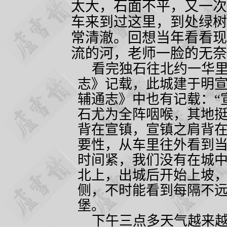
太大，石面不平，又一次
车来到过这里，到处绿树
常清澈。回想当年看看现
流的河，老师一脸的无奈
看完独石往北约一华里
志》记载，此城建于明
辅通志》中也有记载：“
石尤为全阵咽喉，其地
背在宣镇，宣镇之肩背在
要性，从车里往外看到
时间紧，我们没有在城
北上，出城后开始上坡
侧，不时能看到每隔不
堡。
下午三点多天气越来越