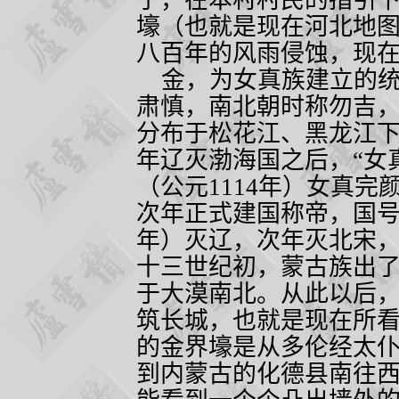
子，在本村村民的指引
壕（也就是现在河北地
八百年的风雨侵蚀，现
金，为女真族建立的统
肃慎，南北朝时称勿吉
分布于松花江、黑龙江
年辽灭渤海国之后，“女
（公元
1114
年）女真完
次年正式建国称帝，国
年）灭辽，次年灭北宋
十三世纪初，蒙古族出
于大漠南北。从此以后
筑长城，也就是现在所
的金界壕是从多伦经太
到内蒙古的化德县南往