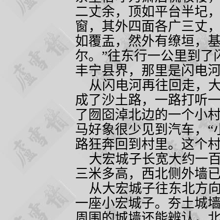
二丈余，顶如平台半圮
窗，其外四面各广三丈
如覆盂，然外有缭垣，
尔。”往东行一公里到了
丰宁县界，那里是闪电
从闪电河再往回走，大
成了沙土路，一路打听
了囫囵淖北边的一个小
马好象很少见到汽车，“
路狂奔回到村里。这个
大宏城子长宽大约一百
三米多高，西北侧外墙
从大宏城子往东北方向
一座小宏城子。夯土城
周围的城墙还能辨认，