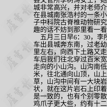
县文管所李树涛女士，她
城非常高兴，并对老师介
在县城南张浩村的一条小
子中科院古脊椎动物研究
趣的话不妨到那里看一看
五月三日早
6
：
30
，李
车出县城奔东南，过老幼
里左右，向西下土路又走
车后我们往北穿过百米宽
走向的小山沟。山沟南低
米，往北通向山顶，山上
草，山沟中间有一大块岩
状，就在这片岩石上印着
是一致的，也有个别零散
鸡爪子更大些，约有十二