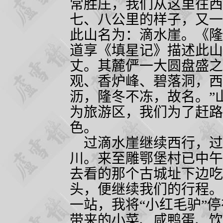
常胜庄，我们从这里往西
七、八公里的样子，又一
此山名为：滴水崖。《隆
道享《填星记》描述此山
丈。其麓俨一大圆盘盛之
观、香炉峰、碧落洞，西
沥，隆冬不冻，故名。”
为旅游区，我们为了赶路
色。
过滴水崖继续西行，过
川。来至雕鄂堡村已中午
去看的那个古城址下边吃
头，便继续我们的行程。
一站，我将“小红毛驴”
带来的小菜、咸鸭蛋、饮