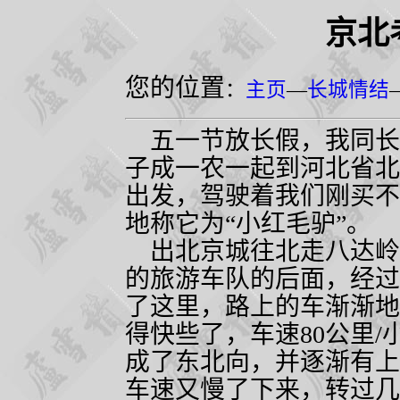
京北
您的位置
：
主页
—
长城情结
五一节放长假，我同长
子成一农一起到河北省北
出发，驾驶着我们刚买不
地称它为“小红毛驴”。
出北京城往北走八达岭
的旅游车队的后面，经过
了这里，路上的车渐渐地
得快些了，车速
80
公里
/
成了东北向，并逐渐有上
车速又慢了下来，转过几