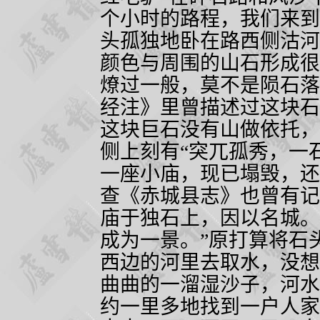
个小时的路程，我们来到
头孤独地卧在路西侧沽河
颜色与周围的山石形成很
燎过一般，莫不是陨石落
经注》里曾描述过这块石
这块巨石没有山做依托，
侧上刻有“突兀孤秀，一
一座小庙，现已塌毁，还
查《赤城县志》也曾有记
庙于独石上，因以名城。
成为一景。”
原打算将石
西边的河里去取水，没想
曲曲的一溜湿沙子，河水
约一里多地找到一户人家