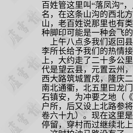
百姓管这里叫“落凤沟”，
名，在这条山沟的西北方
山，老百姓说那里也有类
种脚印可能是一种会飞的
上午八点多我们返回县
李所长给予我们的热情接
上，大约走了二十多公里
代是望云县，元置云州，
西大路筑城置戍，隆庆二
南北通衢，北五里曰龙门
石镇安，为冲要之地（《
户所，后又设上北路参将
卷六十九）。现在这里是
停留，穿村而过继续北上