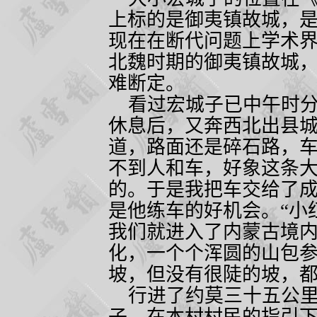
上标的是御夷镇故城，
现在在断代问题上学术
北魏时期的御夷镇故城
难断定。
看过宏城子已中午时分
休息后，又奔西北出县
道，路面还是碎石路，
不到人和车，好象这条大
的。于是我把车交给了
是他练车的好机会。“小
我们就进入了内蒙古境
化，一个个浑圆的山包
坡，但没有很陡的坡，
行进了约莫三十五公里