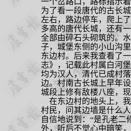
一个岔路口，路标指示着
为了看一段唐代的古长城
左右，路边停车，爬上了
多高的唐代长城，还有一
全部由碎石头砌筑的。水
子，城堡东侧的小山沟里
东边村。后来我查看了一
志》，记载此村属白河堡
均为汉人，清代已成村落
边。村南古长城上早年设
城段上修有敌楼八座，现
在东边村的地头上，我
村民，问其边墙是什么人
自信地说到：“是孔老二
外，听后不觉心中暗笑，