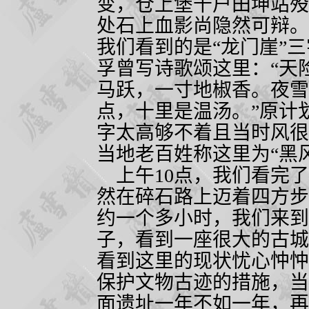
变，仓上堡千户田坤站殁
处石上血影尚隐然可辩。
我们看到的是“龙门崖”
孚曾写诗歌颂这里：“天
马跃，一寸地椒香。夜雪
点，十里是温汤。”原计
字太高够不着且当时风很
当地老百姓称这里为“黑
上午
10
点，我们看完了
然在碎石路上迈着四方步
约一个多小时，我们来到
子，看到一座很大的古城
看到这里的现状忧心忡忡
保护文物古迹的措施，当
面遗址一年不如一年，再