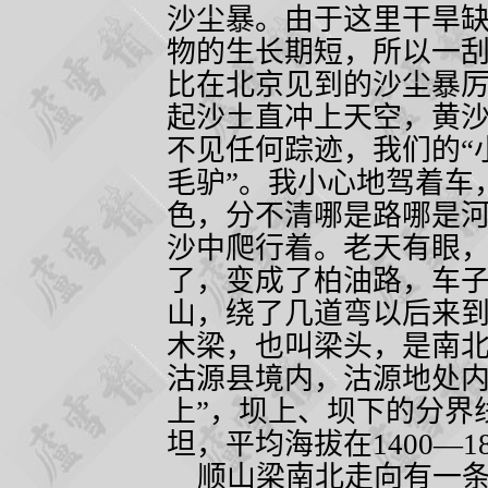
沙尘暴。由于这里干旱
物的生长期短，所以一
比在北京见到的沙尘暴
起沙土直冲上天空，黄
不见任何踪迹，我们的“
毛驴”。我小心地驾着车
色，分不清哪是路哪是
沙中爬行着。老天有眼
了，变成了柏油路，车
山，绕了几道弯以后来
木梁，也叫梁头，是南
沽源县境内，沽源地处内
上”，坝上、坝下的分界
坦，平均海拔在
1400
—
1
顺山梁南北走向有一条