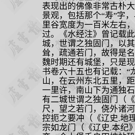
表现出的佛像非常古朴大
景观，包括那个“寿”字
里谷宽度为一百米左右，
过。《水经注》曾记载此
城，世谓之独固门，以其
耸，疏通若门，故得是名
魏时期还有城堡，只是现
书卷六十五也有记载：“
山，在云州东北五里，距
一里许，南山下为通独石
有二城世谓之独固门（《
尺，望之若门，侥外诸河
控扼之要冲（《辽史
.
地
宗如龙门（《辽史
.
本纪