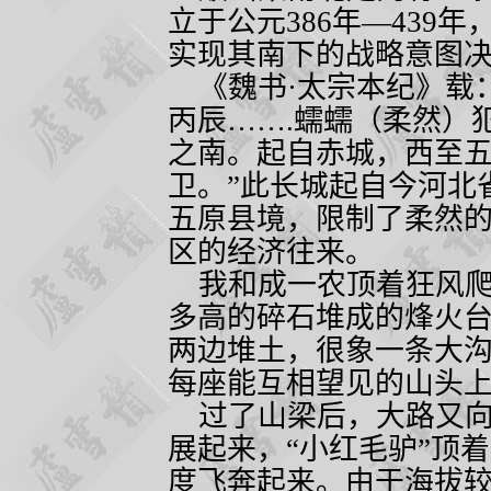
立于公元
386
年—
439
年
实现其南下的战略意图
《魏书·太宗本纪》载：
丙辰
…….
蠕蠕（柔然）
之南。起自赤城，西至
卫。”此长城起自今河北
五原县境，限制了柔然
区的经济往来。
我和成一农顶着狂风爬
多高的碎石堆成的烽火
两边堆土，很象一条大
每座能互相望见的山头
过了山梁后，大路又向
展起来，“小红毛驴”顶
度飞奔起来。由于海拔