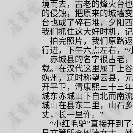
境而去，古老的烽火台也
的侵蚀，把原来的城墙变
台也成了碎石堆，夕阳西
我们抓住这大好时机，记
拍完照片，我们原路返
行进，下午六点左右，“
赤城县的名字很古老，
载。在汉代这里属于上谷
妫州，辽时称望云县，元
开平卫，清康熙三十三年
城东赤城山下自北而南流
城山在县东二里，山石多
丈，长一里许。”
“小红毛驴”直接开到了