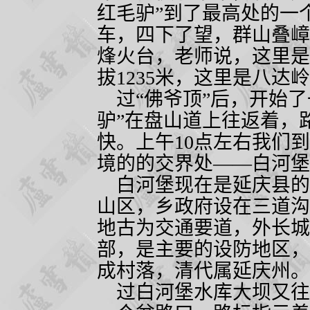
红毛驴”到了最高处的一
车，四下了望，群山叠嶂
烽火台，老师说，这里是
拔
1235
米，这里是八达岭
过“佛爷顶”后，开始了
驴”在盘山道上往返着，
快。上午
10
点左右我们到
境的的交界处——白河堡
白河堡现在是延庆县的
山区，乡政府设在三道沟
地古为交通要道，外长城
部，是主要的设防地区，
成村落，清代属延庆州。
过白河堡水库大坝又往