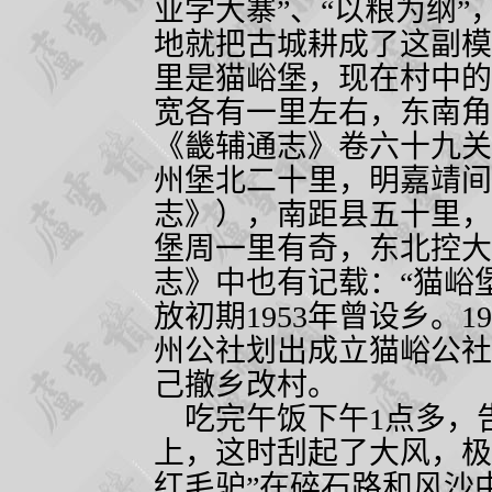
业学大寨”、“以粮为纲
地就把古城耕成了这副模
里是猫峪堡，现在村中的
宽各有一里左右，东南角
《畿辅通志》卷六十九关
州堡北二十里，明嘉靖间
志》），南距县五十里，
堡周一里有奇，东北控大
志》中也有记载：“猫峪
放初期
1953
年曾设乡。
19
州公社划出成立猫峪公社
己撤乡改村。
吃完午饭下午
1
点多，
上，这时刮起了大风，极
红毛驴”在碎石路和风沙