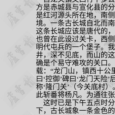
方是赤城县与宣化县的分
是红河源头所在地，南侧
境。一条古长城自北而南
这条长城应该是唐代的，
也曾在此设过关卡，西侧
明代屯兵的一个堡子。我
井，深不见底，而山的这
确是个易守难攻的关口。
载：“龙门山，镇西十公
曰‘控御’碑曰‘龙门天险
称‘隆门关’（今关底村）
此斩番将杨凡。为通往张
这时已是下午五点时分
下，古长城象一条金色的