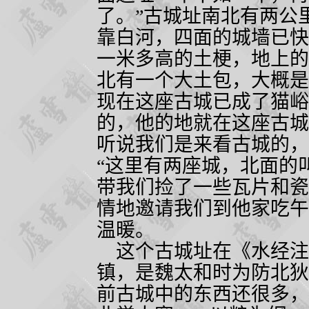
了。”古城址南北有两公
靠白河，四面的城墙已快
一米多高的土梗，地上的
北有一个大土包，大概是
现在这座古城已成了猫峪
的，他的地就在这座古城
听说我们是来看古城的，
“这里有两座城，北面的
带我们捡了一些瓦片和瓷
情地邀请我们到他家吃午
温暖。
这个古城址在《水经注
镇，是魏太和时为防北狄
前古城中的东西还很多，