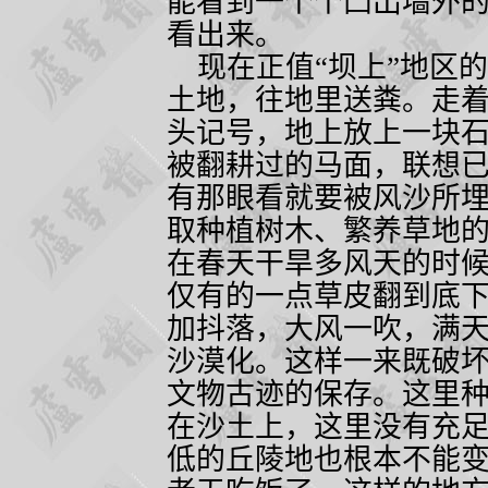
能看到一个个凸出墙外
看出来。
现在正值“坝上”地区
土地，往地里送粪。走
头记号，地上放上一块
被翻耕过的马面，联想
有那眼看就要被风沙所
取种植树木、繁养草地
在春天干旱多风天的时
仅有的一点草皮翻到底
加抖落，大风一吹，满
沙漠化。这样一来既破
文物古迹的保存。这里
在沙土上，这里没有充
低的丘陵地也根本不能