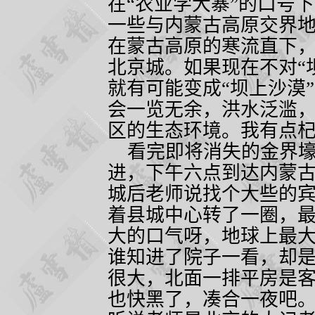
在“农业学大寨”的口号
一些与内蒙古高原交界地
在蒙古高原的寒流直下
北京城。如果现在不对“
就有可能变成“坝上沙漠
会一览无余，洪水泛滥
区的生态环境。我有点
看完即将消失的金界壕
进，下午六点到达内蒙
城后老师说找个大些的
着县城中心转了一圈，最
大的口气呀，地球上最
谁知进了院子一看，却
很大，北面一排平房是
也快黑了，凑合一夜吧。