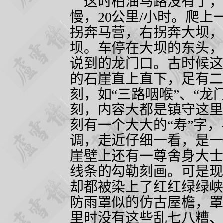
这时柏油马路没有了，
慢，
20
公里
/
小时。爬上
拐奔马营，右拐奔大坝，
坝。车停在大坝的东头，
说到的龙门口。古时候这
的石崖直上直下，足有二
刻，如“三路咽喉”、“龙
刻，内容大都是镇守这里
刻有一个大大的“寿”字
调，走近仔细一看，是一
崖壁上还有一尊舍身大士
线条的勾勒刻画。可是现
却都被染上了红红绿绿峡
防雨罩似的仿古屋檐，罩
里时没有这些乱七八糟、