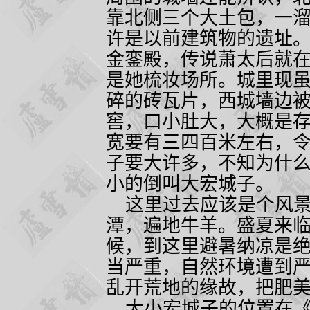
靠北侧三个大土包，一
许是以前建筑物的遗址
金銮殿，传说萧太后就
是她梳妆场所。城里现
碎的砖瓦片，西城墙边
窖，口小肚大，大概是
宽要有三四百米左右，
子要大许多，不知为什
小的倒叫大宏城子。
这里过去应该是个风景
潭，遍地牛羊。盛夏来
候，到这里避暑纳凉是
当严重，自然环境遭到
乱开荒地的缘故，把肥
大小宏城子的位置在《