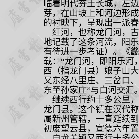
临着明代夯土长城，左边
芽，在山坡上和河边形成
的衬映下，呈现出一派春
红河，也称龙门河，古
地记载了这条河流，阳乐
有待进一步考证）。《畿
载：“龙门河，即阳乐河
西（指龙门县）娘子山大
又东经八里庄、三岔口、
东至孙家庄”与白河交汇
继续西行约十多公里，
龙门县。这个镇在汉代称
属新州管辖，一直延续到
初废望云县，宣德六年置
自龙关镇又西行十多公