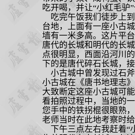
吃开喝，并让“小红毛驴”
吃完午饭我们徒步上到
台地，上面有一座小古城
墙有一米多高。这片平台
唐代的长城和明代的长城
点很明显，西面沿河川的
下的是唐代碎石长城，接
小古城中曾发现过石斧
小古城在《唐书地理志》
大致断定这座小古城可能
看拍照过程中，当地的一
您手中的铁拐棍很眼熟，
老师当时在此地考察时给
下午三点左右我赶着“小