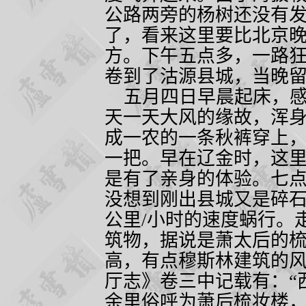
公路两旁的杨树还没有
了，看来这里要比北京
方。下午五点多，一路
卷到了沽源县城，当晚
五月四日早晨起床，感
天一天大风的缘故，浑
成一农的一条秋裤穿上，
一把。
早在辽金时，这里
是有了亲身的体验。七
没想到刚出县城又是碎
公里
/
小时的速度蜗行。
筑物，据说是萧太后的
高，有点穆斯林建筑的
厅志》卷三中记载有：“
余里俗呼为萧后梳妆楼