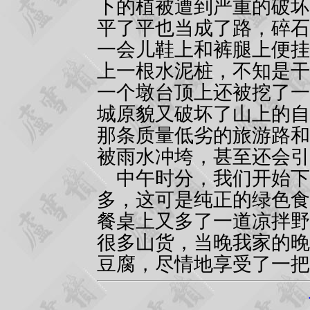
下的植被遭到严重的破坏
平了平也当成了路，碎石
一会儿鞋上和裤腿上便挂
上一根水泥桩，不知是干
一个墩台顶上还被挖了一
城原貌又破坏了山上的自
那条质量低劣的旅游路和
被雨水冲垮，甚至还会引
中午时分，我们开始下
多，这可是纯正的绿色食
餐桌上又多了一道凉拌野
很多山货，当晚我家的晚
豆腐，尽情地享受了一把