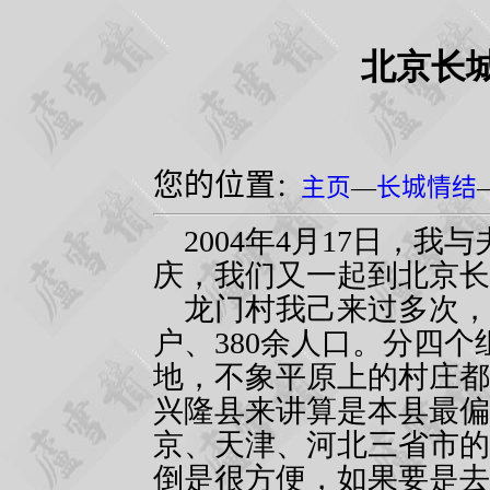
北京长
您的位置
：
主页
—
长城情结
2004
年
4
月
17
日，我与
庆，我们又一起到北京长
龙门村我己来过多次，
户、
380
余人口。分四个
地，不象平原上的村庄都
兴隆县来讲算是本县最偏
京、天津、河北三省市的
倒是很方便，如果要是去