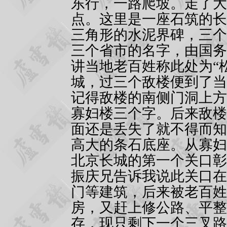
东行，一路爬坡。走了大
点。这里是一座石筑的长
三角形的水泥界碑，三个
三个省市的名字，由国务
讲当地老百姓称此处为“
城，过三个敌楼便到了当
记得敌楼的南侧门洞上方
寡妇楼三个字。后来敌楼
面还是丢失了就不得而知
高大的条石底座。从寡妇
北京长城的第一个关口彰
振庆兄告诉我说此关口在
门等建筑，后来被老百姓
房，又赶上修公路、平整
存，现只剩下一个三叉路