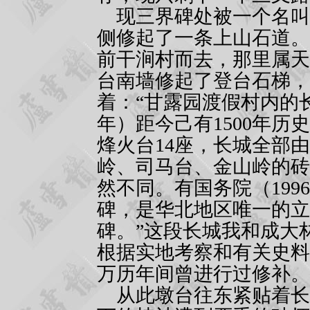
现三界碑处被一个名叫
侧修起了一条上山石道。
前干涧村而去，那里属天
台南墙修起了登台石梯，
着：“甘露园渡假村内的
年）距今己有
1500
年历史
烽火台
14
座，长城全部由
岭、司马台、金山岭的砖
然不同。有国务院（
1996
碑，是华北地区唯一的立
碑。”这段长城我和成大
根据实地考察和有关史料
万历年间曾进行过修补。
从此墩台往东紧贴着长