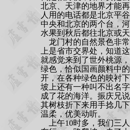
北京、天津的地界才能再
人用的电话都是北京平谷
中央和北京的两个台，河
水果到秋后都往北京或天
龙门村的自然景色非常
上是省市交界处，知道这
就感觉来到了世外桃源，
绿色，恰似国画颜料中的
开，在各种绿色的映衬下
坡上还有一种叫不出名字
成了花的海洋。振庆兄说
其树枝折下来用手捻几下
温柔，优美动听。
上午
10
时多，我们三人