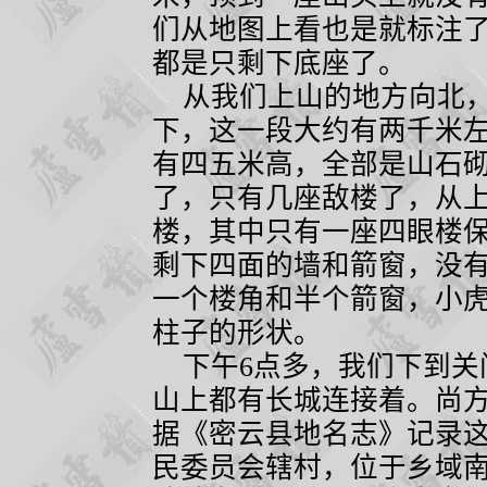
们从地图上看也是就标注
都是只剩下底座了。
从我们上山的地方向北，
下，这一段大约有两千米
有四五米高，全部是山石
了，只有几座敌楼了，从
楼，其中只有一座四眼楼
剩下四面的墙和箭窗，没
一个楼角和半个箭窗，小虎
柱子的形状。
下午
6
点多，我们下到关
山上都有长城连接着。尚
据《密云县地名志》记录这
民委员会辖村，位于乡域