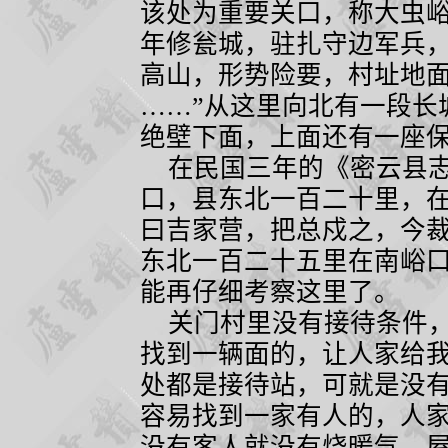
该处为重要关口，称大虫
年修瓮城，驻扎守边军兵
高山，形势险要，村址地
……”从这里向北有一段长
绝壁下面，上面还有一座
在民国三年的《密云县志
口，县东北一百二十里，
曰吉家营，把总戍之，今裁
东北一百二十五里在南峪口
能再仔细考察这里了。
关门村里没有接待条件，
找到一辆面的，让人家给
处都是接待站，可就是没
容易找到一家有人的，人
没有客人就没有烧暖气，