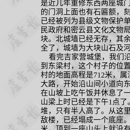
是近几年重修东西两座城
的门洞上面也有石匾额，刻
已经被列为县级文物保护
民政府和密云县文化文物
块。北城墙已经无存，其
全了，城墙为大块山石及
看完吉家营城堡，我们沿
到东梁村，这个村子的位
村的地面高程是
712
米，属
大路，开始沿山间小道向
在山坡上吃午饭并休息了
山梁上时已经是下午
1
点了
堆，只有半人高了。从这
敌楼，已经塌成一个底座
米，顶到一座山头上就没