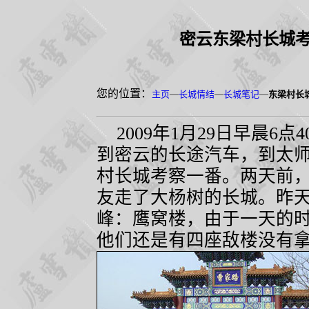
密云东梁村长城
您的位置：
主页
—
长城情结
—
长城笔记
—
东梁村长
2009
年
1
月
29
日早晨
6
点
4
到密云的长途汽车，到太
村长城考察一番。两天前
友走了大杨树的长城。昨
峰：鹰窝楼，由于一天的
他们还是有四座敌楼没有