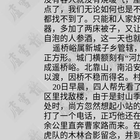
点了，我们无论如何也是
都找不到了。只能和人家
器，多加了两床被子，又
自泡的人参酒，这一天也
遥桥峪属新城子乡管辖，
正方形。城门横额刻有“河
成遥桥峪。北靠山，南沿
以渡，因桥不稳而得名。
20
日早晨，四人帮先看
区里找敌楼，由于是封山
处时，尚方忽然想起小站
打了一个电话，正巧他还
余公里直奔曹家路而来。
虎队的木林合影留念，并